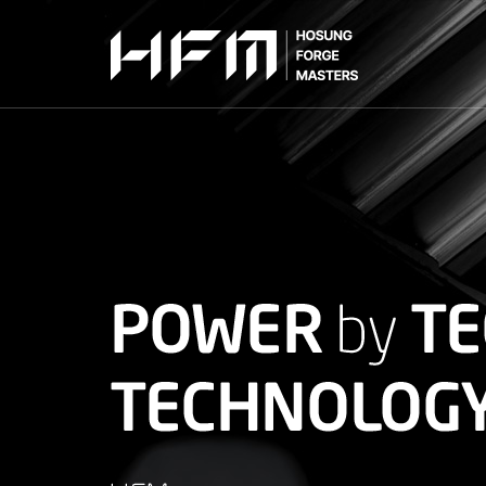
HCL-Series
인