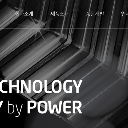
회사소개
제품소개
품질개발
인
사말
HLM-Series
연혁
오시는 길
HFP-Series
인증현황
HDP-Series
보유설비현황
채용 안내
공지&뉴스
HKP